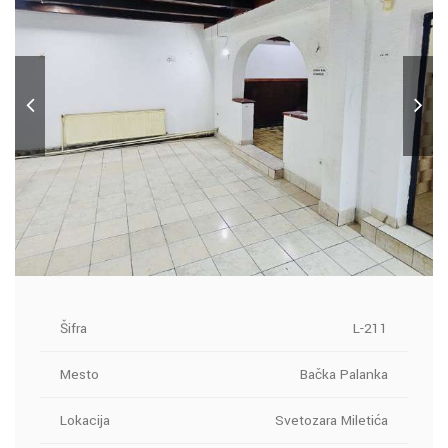
Šifra
L-211
Mesto
Bačka Palanka
Lokacija
Svetozara Miletića