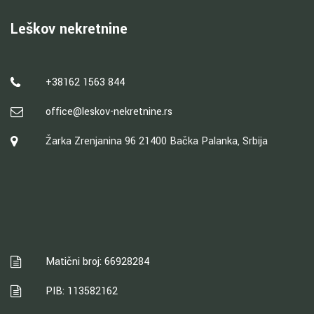
Leškov nekretnine
+38162 1563 844
office@leskov-nekretnine.rs
Žarka Zrenjanina 96 21400 Bačka Palanka, Srbija
Matični broj: 66928284
PIB: 113582162