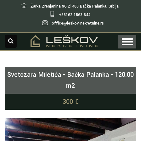
Žarka Zrenjanina 96 21400 Bačka Palanka, Srbija
+38162 1563 844
office@leskov-nekretnine.rs
Svetozara Miletića - Bačka Palanka - 120.00
m2
300 €