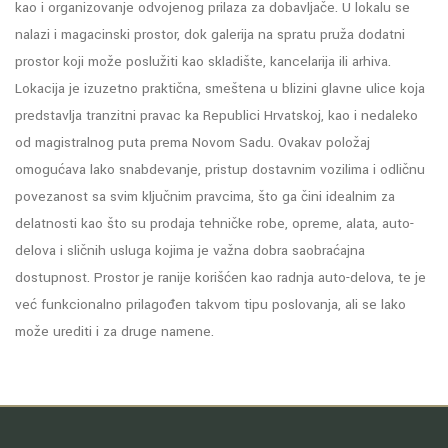
kao i organizovanje odvojenog prilaza za dobavljače. U lokalu se
nalazi i magacinski prostor, dok galerija na spratu pruža dodatni
prostor koji može poslužiti kao skladište, kancelarija ili arhiva.
Lokacija je izuzetno praktična, smeštena u blizini glavne ulice koja
predstavlja tranzitni pravac ka Republici Hrvatskoj, kao i nedaleko
od magistralnog puta prema Novom Sadu. Ovakav položaj
omogućava lako snabdevanje, pristup dostavnim vozilima i odličnu
povezanost sa svim ključnim pravcima, što ga čini idealnim za
delatnosti kao što su prodaja tehničke robe, opreme, alata, auto-
delova i sličnih usluga kojima je važna dobra saobraćajna
dostupnost. Prostor je ranije korišćen kao radnja auto-delova, te je
već funkcionalno prilagođen takvom tipu poslovanja, ali se lako
može urediti i za druge namene.