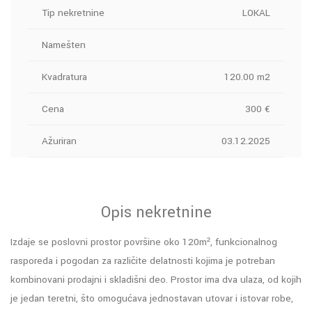
Tip nekretnine
LOKAL
Namešten
Kvadratura
120.00 m2
Cena
300 €
Ažuriran
03.12.2025
Opis nekretnine
Izdaje se poslovni prostor površine oko 120m², funkcionalnog
rasporeda i pogodan za različite delatnosti kojima je potreban
kombinovani prodajni i skladišni deo. Prostor ima dva ulaza, od kojih
je jedan teretni, što omogućava jednostavan utovar i istovar robe,