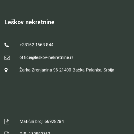
Leškov nekretnine
+38162 1563 844
office@leskov-nekretnine.rs
Žarka Zrenjanina 96 21400 Bačka Palanka, Srbija
Matični broj: 66928284