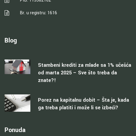
PIB: 113582162
Br. u registru: 1616
Blog
Stambeni krediti za mlade sa 1% učešća
od marta 2025 – Sve što treba da
znate?!
Porez na kapitalnu dobit – Šta je, kada
ga treba platiti i može li se izbeći?
Ponuda