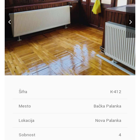
Šifra
K-412
Mesto
Bačka Palanka
Lokacija
Nova Palanka
Sobnost
4