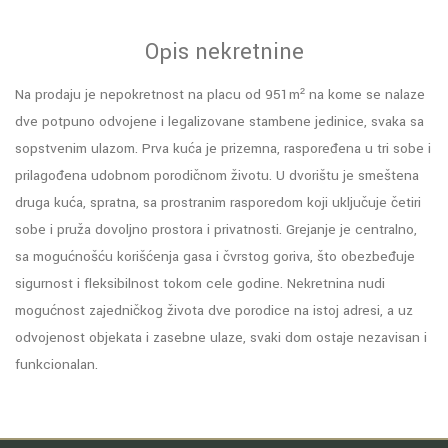
Opis nekretnine
Na prodaju je nepokretnost na placu od 951m² na kome se nalaze
dve potpuno odvojene i legalizovane stambene jedinice, svaka sa
sopstvenim ulazom. Prva kuća je prizemna, raspoređena u tri sobe i
prilagođena udobnom porodičnom životu. U dvorištu je smeštena
druga kuća, spratna, sa prostranim rasporedom koji uključuje četiri
sobe i pruža dovoljno prostora i privatnosti. Grejanje je centralno,
sa mogućnošću korišćenja gasa i čvrstog goriva, što obezbeđuje
sigurnost i fleksibilnost tokom cele godine. Nekretnina nudi
mogućnost zajedničkog života dve porodice na istoj adresi, a uz
odvojenost objekata i zasebne ulaze, svaki dom ostaje nezavisan i
funkcionalan.