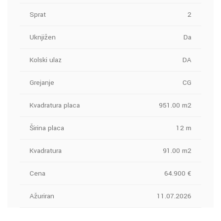
Sprat
2
Uknjižen
Da
Kolski ulaz
DA
Grejanje
CG
Kvadratura placa
951.00 m2
Širina placa
12 m
Kvadratura
91.00 m2
Cena
64.900 €
Ažuriran
11.07.2026