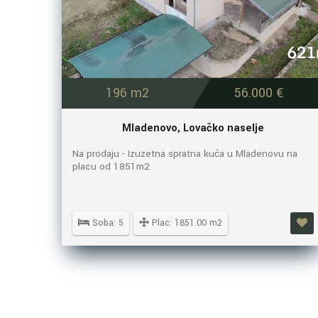
196 m2
56.000 €
Mladenovo, Lovačko naselje
Na prodaju - Izuzetna spratna kuća u Mladenovu na
placu od 1851m2
Soba: 5
Plac: 1851.00 m2