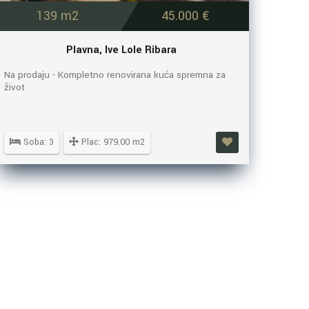
139 m2
45.000 €
Plavna, Ive Lole Ribara
Na prodaju - Kompletno renovirana kuća spremna za
život
Soba: 3
Plac: 979.00 m2