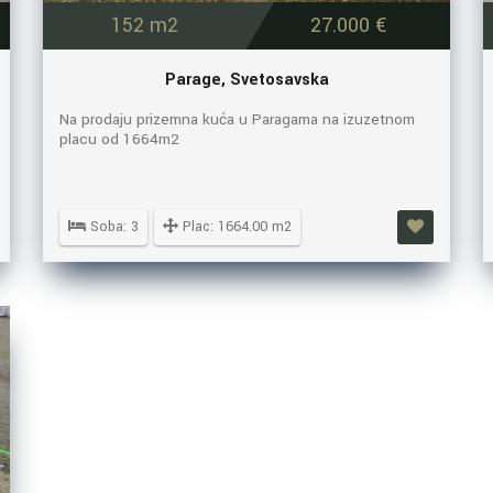
152 m2
27.000 €
Parage, Svetosavska
Na prodaju prizemna kuća u Paragama na izuzetnom
placu od 1664m2
Soba: 3
Plac: 1664.00 m2