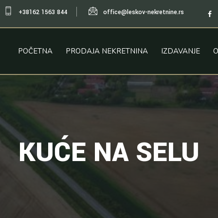
+38162 1563 844
office@leskov-nekretnine.rs
POČETNA
PRODAJA NEKRETNINA
IZDAVANJE
KUĆE NA SELU